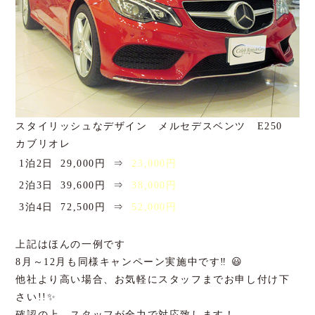
スタイリッシュなデザイン メルセデスベンツ E250
カブリオレ
1泊2日
29,000円
⇒
23,000円
2泊3日
39,600円
⇒
38,000円
3泊4日
72,500円
⇒
52,000円
上記はほんの一例です
8月～12月も同様キャンペーン実施中です‼ 😃
他社より高い場合、お気軽にスタッフまでお申し付け下
さい!!✨
確認の上、スタッフが全力で対応致します！