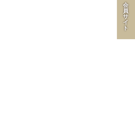
会
員
サ
イ
ト