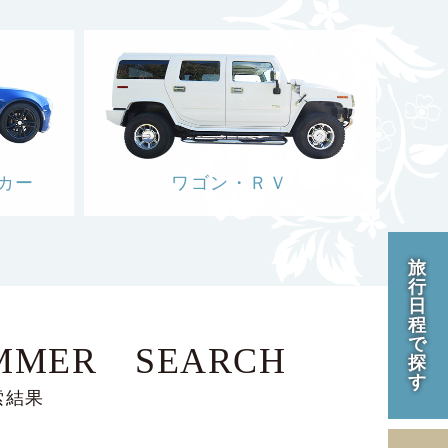
カー
ワゴン・ＲＶ
旅
行
日
程
で
MMER SEARCH
探
す
検索結果