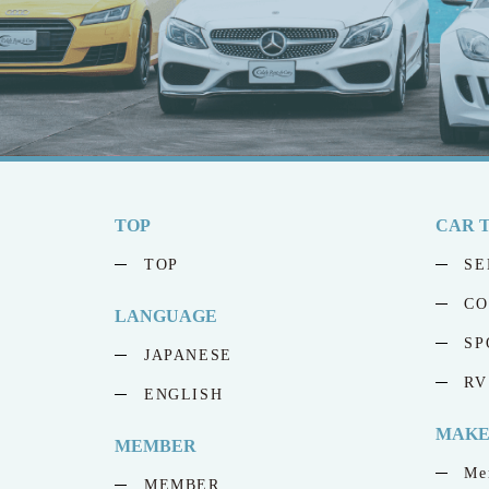
TOP
CAR 
TOP
SE
CO
LANGUAGE
SP
JAPANESE
RV
ENGLISH
MAK
MEMBER
Me
MEMBER