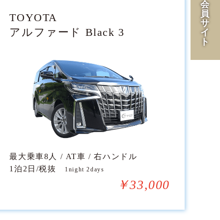
会
員
TOYOTA
サ
アルファード Black 3
イ
ト
最大乗車8人 / AT車 / 右ハンドル
1泊2日/税抜
1night 2days
￥33,000