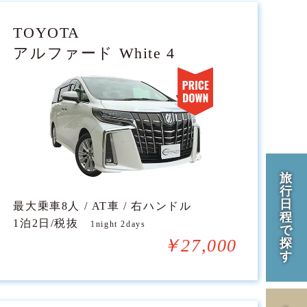
TOYOTA
アルファード White 4
旅
行
日
最大乗車8人 / AT車 / 右ハンドル
程
1泊2日/税抜
1night 2days
で
￥27,000
探
す