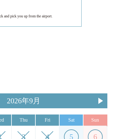
ck and pick you up from the airport.
2026年9月
ed
Thu
Fri
Sat
Sun
2
3
4
5
6