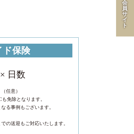
会
員
サ
イ
ト
イド保険
× 日数
。（任意）
Cも免除となります。
となる事例もございます。
までの送迎もご対応いたします。