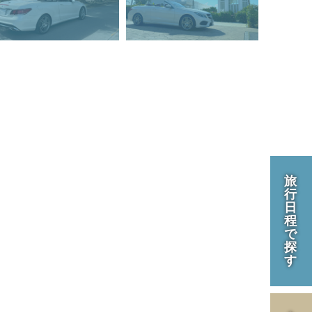
旅
行
日
程
で
探
す