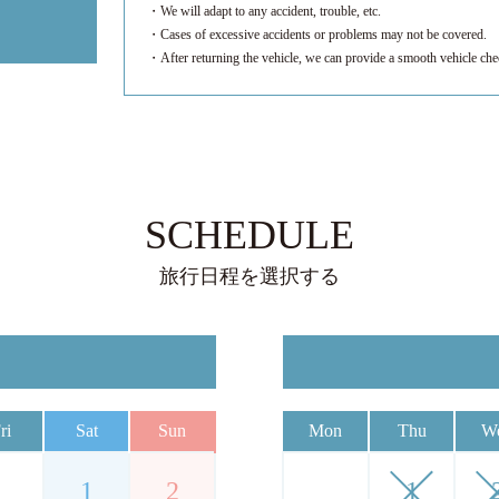
・We will adapt to any accident, trouble, etc.
・Cases of excessive accidents or problems may not be covered.
・After returning the vehicle, we can provide a smooth vehicle che
SCHEDULE
旅行日程を選択する
ri
Sat
Sun
Mon
Thu
W
1
2
1