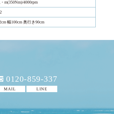
g・m(350Nm)/4000rpm
2
cm 幅100cm 奥行き90cm
0120-859-337
MAIL
LINE