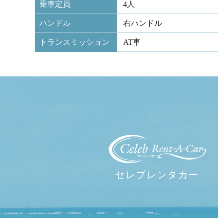
乗車定員
4人
ハンドル
右ハンドル
トランスミッション
AT車
セレブレンタカー