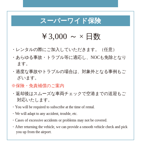
スーパーワイド保険
￥3,000 ～
× 日数
・レンタルの際にご加入していただきます。（任意）
・あらゆる事故・トラブル等に適応し、NOCも免除となり
ます。
・過度な事故やトラブルの場合は、対象外となる事例もご
ざいます。
※保険・免責補償のご案内
・返却後はスムーズな車両チェックで空港までの送迎もご
対応いたします。
・You will be required to subscribe at the time of rental.
・We will adapt to any accident, trouble, etc.
・Cases of excessive accidents or problems may not be covered.
・After returning the vehicle, we can provide a smooth vehicle check and pick
you up from the airport.