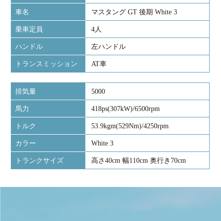
車名
マスタング GT 後期 White 3
乗車定員
4人
ハンドル
左ハンドル
トランスミッション
AT車
排気量
5000
馬力
418ps(307kW)/6500rpm
トルク
53.9kgm(529Nm)/4250rpm
カラー
White 3
トランクサイズ
高さ40cm 幅110cm 奥行き70cm