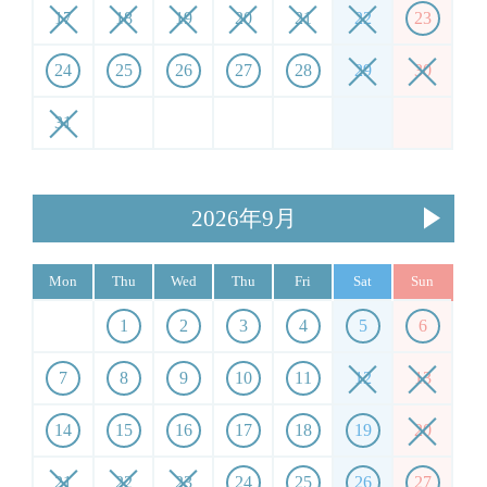
17
18
19
20
21
22
23
24
25
26
27
28
29
30
31
2026年9月
Mon
Thu
Wed
Thu
Fri
Sat
Sun
1
2
3
4
5
6
7
8
9
10
11
12
13
14
15
16
17
18
19
20
21
22
23
24
25
26
27