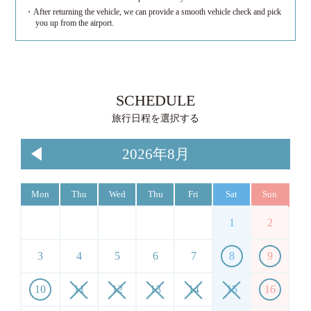
・After returning the vehicle, we can provide a smooth vehicle check and pick
you up from the airport.
SCHEDULE
旅行日程を選択する
2026年8月
Mon
Thu
Wed
Thu
Fri
Sat
Sun
1
2
3
4
5
6
7
8
9
10
11
12
13
14
15
16