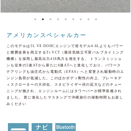
アメリカンスペシャルカー
このモデルは5L V8 DOHCエンジンで前モデル4.6Lよりもパワー
と燃費改善を両立するTi-VCT（吸排気独立可変バルブタイミング
機構）を採用し最高出力418馬力を発生する。 トランスミッショ
ンも従来の5速ATから新たに6速ATへと進化しており、パワース
テアリングも油圧式から電動式（EPAS）へと変更され駆動時のエ
ンジン負荷が低減した。このほかボディ剛性の向上、ブレーキデ
ィスクローターの大径化、スタビライザー径の拡大などのチュー
ニングが施され、エンジンルームにはタワーバーが標準装備され
ました。 更に進化したマスタングで沖縄旅行の移動時間もお楽し
みください