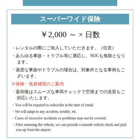
スーパーワイド保険
￥2,000 ～
× 日数
・レンタルの際にご加入していただきます。（任意）
・あらゆる事故・トラブル等に適応し、NOCも免除となり
ます。
・過度な事故やトラブルの場合は、対象外となる事例もご
ざいます。
※保険・免責補償のご案内
・返却後はスムーズな車両チェックで空港までの送迎もご
対応いたします。
・You will be required to subscribe at the time of rental.
・We will adapt to any accident, trouble, etc.
・Cases of excessive accidents or problems may not be covered.
・After returning the vehicle, we can provide a smooth vehicle check and pick
you up from the airport.