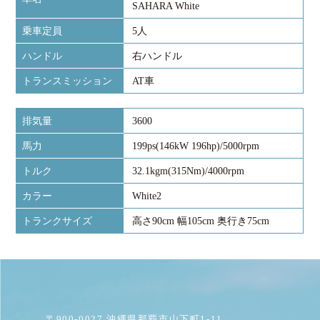
SAHARA White
乗車定員
5人
ハンドル
右ハンドル
トランスミッション
AT車
排気量
3600
馬力
199ps(146kW 196hp)/5000rpm
トルク
32.1kgm(315Nm)/4000rpm
カラー
White2
トランクサイズ
高さ90cm 幅105cm 奥行き75cm
〒900-0027 沖縄県那覇市山下町1-11