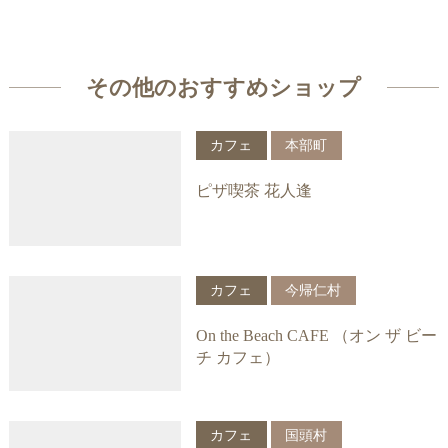
その他のおすすめショップ
カフェ
本部町
ピザ喫茶 花人逢
カフェ
今帰仁村
On the Beach CAFE （オン ザ ビー
チ カフェ）
カフェ
国頭村