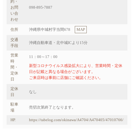
約・
お問
098-895-7887
い合
わせ
住所
沖縄県中城村字当間678
MAP
交通
沖縄自動車道・北中城ICより15分
手段
営業
11：00～17：00
時
新型コロナウイルス感染拡大により、営業時間・定休
間・
日が記載と異なる場合がございます。
定休
ご来店時は事前に店舗にご確認ください。
日
定休
なし
日
駐車
売切次第終了となります。
場
HP.
https://tabelog.com/okinawa/A4704/A470405/47010766/